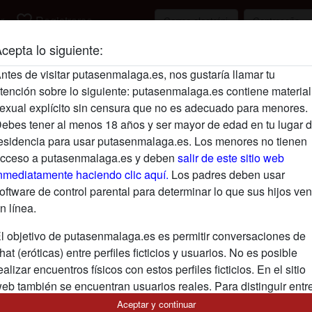
favorite_border
r
Registrarse
cepta lo siguiente:
Descripción
ntes de visitar putasenmalaga.es, nos gustaría llamar tu
tención sobre lo siguiente: putasenmalaga.es contiene material
Aún no ha ingresado su descripción.
exual explícito sin censura que no es adecuado para menores.
Está buscando
ebes tener al menos 18 años y ser mayor de edad en tu lugar 
esidencia para usar putasenmalaga.es. Los menores no tienen
No ha especificado ninguna preferencia
cceso a putasenmalaga.es y deben
salir de este sitio web
nmediatamente haciendo clic aquí.
Los padres deben usar
oftware de control parental para determinar lo que sus hijos ven
n línea.
l objetivo de putasenmalaga.es es permitir conversaciones de
hat (eróticas) entre perfiles ficticios y usuarios. No es posible
ealizar encuentros físicos con estos perfiles ficticios. En el sitio
eb también se encuentran usuarios reales. Para distinguir entr
stos usuarios, visita las
FAQ
.
Aceptar y continuar