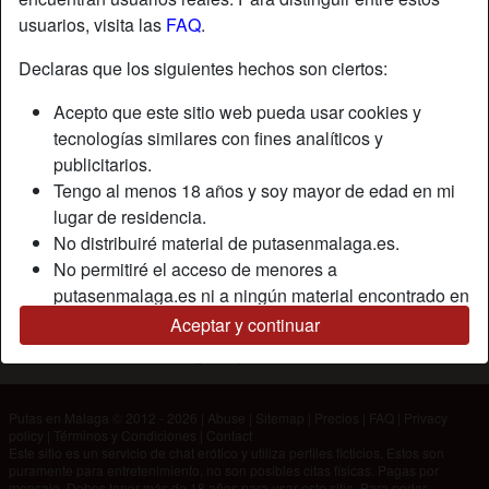
usuarios, visita las
FAQ
.
Apodo:
Sedi
Declaras que los siguientes hechos son ciertos:
Edad:
33
Acepto que este sitio web pueda usar cookies y
País:
España
tecnologías similares con fines analíticos y
Provincia:
Málaga
publicitarios.
Género:
Hombre
Tengo al menos 18 años y soy mayor de edad en mi
lugar de residencia.
Descripción
No distribuiré material de putasenmalaga.es.
No permitiré el acceso de menores a
Aún no ha ingresado su descripción.
putasenmalaga.es ni a ningún material encontrado en
Está buscando
él.
Aceptar y continuar
Todo el material que vea o descargue de
No ha especificado ninguna preferencia
putasenmalaga.es es para mi uso personal y no lo
mostraré a un menor.
Putas en Malaga © 2012 - 2026
|
Abuse
|
Sitemap
|
Precios
|
FAQ
|
Privacy
Los proveedores de este material no han contactado
policy
|
Términos y Condiciones
|
Contact
conmigo y elijo verlo o descargarlo voluntariamente.
Este sitio es un servicio de chat erótico y utiliza perfiles ficticios. Estos son
puramente para entretenimiento, no son posibles citas físicas. Pagas por
Entiendo que putasenmalaga.es utiliza perfiles de
mensaje. Debes tener más de 18 años para usar este sitio. Para poder