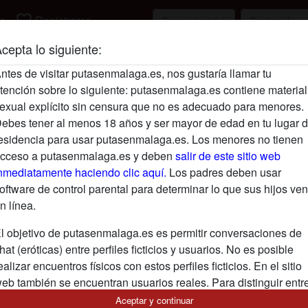
favorite_border
r
Registrarse
cepta lo siguiente:
Descripción
ntes de visitar putasenmalaga.es, nos gustaría llamar tu
tención sobre lo siguiente: putasenmalaga.es contiene material
Aún no ha ingresado su descripción.
exual explícito sin censura que no es adecuado para menores.
Está buscando
ebes tener al menos 18 años y ser mayor de edad en tu lugar 
esidencia para usar putasenmalaga.es. Los menores no tienen
No ha especificado ninguna preferencia
cceso a putasenmalaga.es y deben
salir de este sitio web
nmediatamente haciendo clic aquí.
Los padres deben usar
oftware de control parental para determinar lo que sus hijos ven
n línea.
l objetivo de putasenmalaga.es es permitir conversaciones de
hat (eróticas) entre perfiles ficticios y usuarios. No es posible
ealizar encuentros físicos con estos perfiles ficticios. En el sitio
eb también se encuentran usuarios reales. Para distinguir entr
stos usuarios, visita las
FAQ
.
Aceptar y continuar